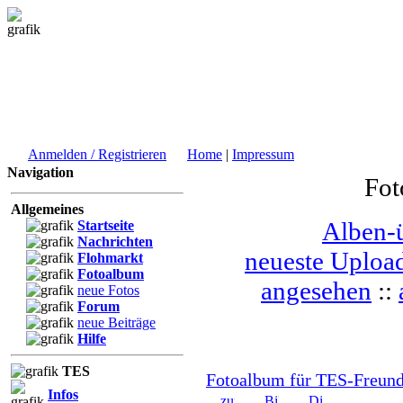
Anmelden / Registrieren
Home
|
Impressum
Navigation
Fot
Allgemeines
Alben-ü
Startseite
Nachrichten
neueste Uploa
Flohmarkt
Fotoalbum
angesehen
::
neue Fotos
Forum
neue Beiträge
Hilfe
TES
Fotoalbum für TES-Freund
Infos