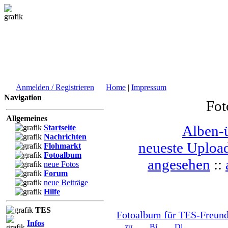
Anmelden / Registrieren
Home
|
Impressum
Navigation
Fot
Allgemeines
Alben-ü
Startseite
Nachrichten
neueste Uploa
Flohmarkt
Fotoalbum
angesehen
::
neue Fotos
Forum
neue Beiträge
Hilfe
TES
Fotoalbum für TES-Freund
Infos