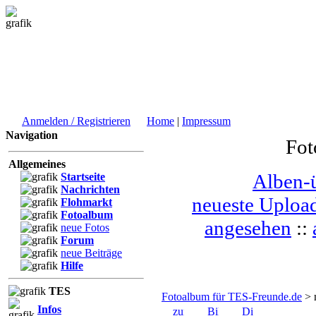
Anmelden / Registrieren
Home
|
Impressum
Navigation
Fot
Allgemeines
Alben-ü
Startseite
Nachrichten
neueste Uploa
Flohmarkt
Fotoalbum
angesehen
::
neue Fotos
Forum
neue Beiträge
Hilfe
TES
Fotoalbum für TES-Freunde.de
> 
Infos