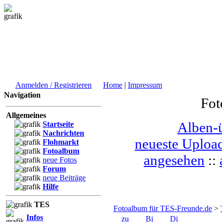
Anmelden / Registrieren
Home
|
Impressum
Navigation
Fot
Allgemeines
Alben-ü
Startseite
Nachrichten
neueste Uploa
Flohmarkt
Fotoalbum
angesehen
::
neue Fotos
Forum
neue Beiträge
Hilfe
TES
Fotoalbum für TES-Freunde.de
>
Infos