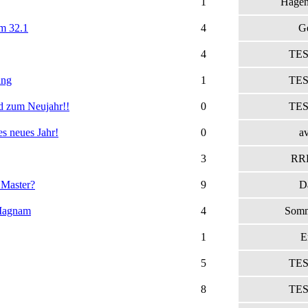
1
Hagen
m 32.1
4
G
4
TES
ung
1
TES
d zum Neujahr!!
0
TES
s neues Jahr!
0
a
3
RR
 Master?
9
D
Magnam
4
Somm
1
E
5
TES
8
TES