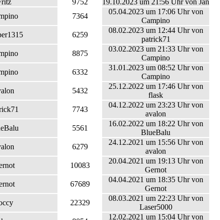
ritz
9752
19.10.2023 um 21:56 Uhr von Jan
05.04.2023 um 17:06 Uhr von
mpino
7364
Campino
08.02.2023 um 12:44 Uhr von
per1315
6259
patrick71
03.02.2023 um 21:33 Uhr von
mpino
8875
Campino
31.01.2023 um 08:52 Uhr von
mpino
6332
Campino
25.12.2022 um 17:46 Uhr von
valon
5432
flask
04.12.2022 um 23:23 Uhr von
rick71
7743
avalon
16.02.2022 um 18:22 Uhr von
ueBalu
5561
BlueBalu
24.12.2021 um 15:56 Uhr von
valon
6279
avalon
20.04.2021 um 19:13 Uhr von
ernot
10083
Gernot
04.04.2021 um 18:35 Uhr von
ernot
67689
Gernot
08.03.2021 um 22:23 Uhr von
occy
22329
Laser5000
12.02.2021 um 15:04 Uhr von