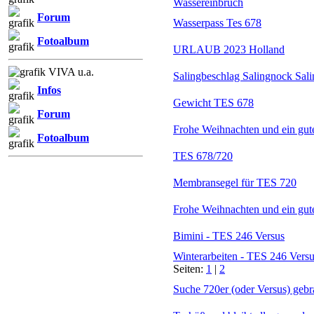
Wassereinbruch
Forum
Wasserpass Tes 678
Fotoalbum
URLAUB 2023 Holland
VIVA u.a.
Salingbeschlag Salingnock Sal
Infos
Gewicht TES 678
Forum
Frohe Weihnachten und ein gute
Fotoalbum
TES 678/720
Membransegel für TES 720
Frohe Weihnachten und ein gute
Bimini - TES 246 Versus
Winterarbeiten - TES 246 Vers
Seiten:
1
|
2
Suche 720er (oder Versus) gebr