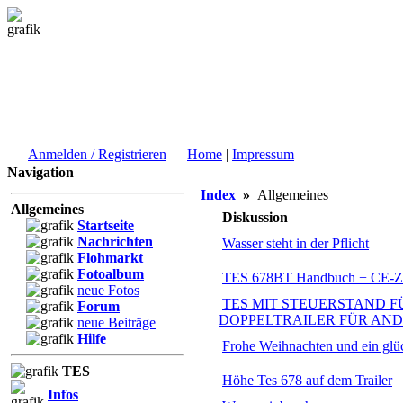
Anmelden / Registrieren
Home
|
Impressum
Navigation
Index
»
Allgemeines
Allgemeines
Diskussion
Startseite
Nachrichten
Wasser steht in der Pflicht
Flohmarkt
Fotoalbum
TES 678BT Handbuch + CE-Zer
neue Fotos
TES MIT STEUERSTAND F
Forum
DOPPELTRAILER FÜR AN
neue Beiträge
Hilfe
Frohe Weihnachten und ein glüc
TES
Höhe Tes 678 auf dem Trailer
Infos