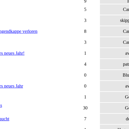
9
F
5
Ca
3
skip
ingendkappe verloren
8
Ca
3
Ca
s neues Jahr!
1
a
4
pat
0
Bl
s neues Jahr
0
a
1
G
us
30
G
aucht
7
d