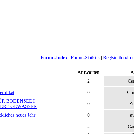
|
Forum-Index
|
Forum-Statistik
|
Registration/Lo
Antworten
A
2
Ca
tifikat
0
Chr
ÜR BODENSEE I
0
Ze
DERE GEWÄSSER
kliches neues Jahr
0
a
2
Ca